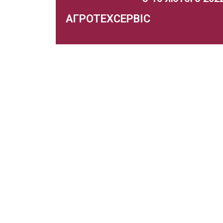
АГРОТЕХСЕРВІС
21 спеціалізована виставка рішень для
аграрного бізнесу
Захід відбувс
Докладніше..
Запорізька торгово-промислова палат
працює на ринку виставкових послуг з 
власному виставковому центрі «Козак