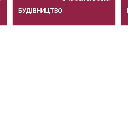
БУДІВНИЦТВО
36 спеціалізована виставка будівельних
технологій та матеріалів
я
Захід відбувся
.
Докладніше...
а – член Виставкової Федерації України –
1997 року. З 2009 року – заходи організовуються у
-Палац».