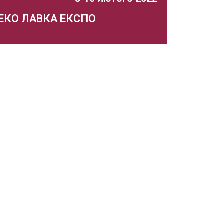
ЕКО ЛАВКА ЕКСПО
2 спеціалізована виставка-ярмарок
екологічно чистих товарів,
продуктів харчування, відповідального
споживання
Захід відбувся
Докладніше...