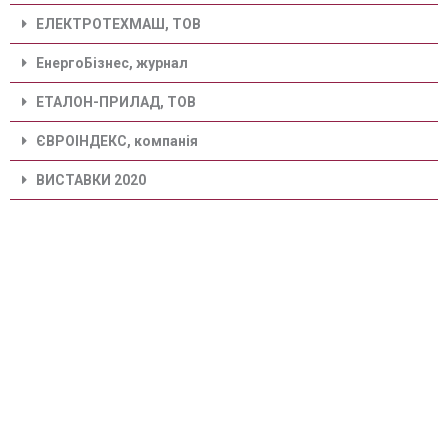
ЕЛЕКТРОТЕХМАШ, ТОВ
ЕнергоБізнес, журнал
ЕТАЛОН-ПРИЛАД, ТОВ
ЄВРОІНДЕКС, компанія
ВИСТАВКИ 2020
Завод Кранкомплект, ТОВ
Завод Перетворювач, ПАТ
ЗЕЛЕНА СИСТЕМА, ТОВ
Золоте Руно
Інформаційні технології САПР, ТОВ
МАШІНТЕХ, ТОВ