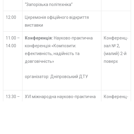
“Запорізька політехніка”
12.00
Церемонія офіційного відкриття
виставки
11.00 –
Конференція:
Науково-практична
Конференц-
14.00
конференція «Композити:
зал № 2,
ефективність, надійність та
(малий) 2-й
довговічність»
поверх
організатор: Дніпровський ДТУ
13.30 –
XVI міжнародна науково-практична
Конференц-
17.00
конференція “Литво-2020” (великий
зал № 1,
конференц-зал, 2й поверх)
(великий) 2-
організатори: Асоціація ливарників
й поверх
України, ФТІМС, НУ “Запорізька