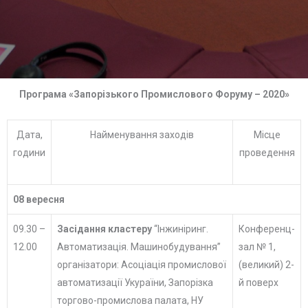
Програма «Запорізького Промислового Форуму – 2020»
Дата,
Найменування заходів
Місце
години
проведення
08 вересня
09.30 –
Засідання кластеру
“Інжиніринг.
Конференц-
12.00
Автоматизація. Машинобудування”
зал № 1,
організатори: Асоціація промислової
(великий) 2-
автоматизації Укураїни, Запорізка
й поверх
торгово-промислова палата, НУ