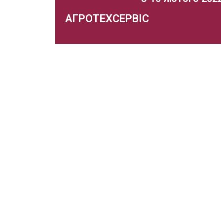
АГРОТЕХСЕРВІС
21 спеціалізована виставка рішень для
аграрного бізнесу
Захід відбувс
Докладніше..
Запорізька торгово-промислова палат
працює на ринку виставкових послуг з 
власному виставковому центрі «Козак