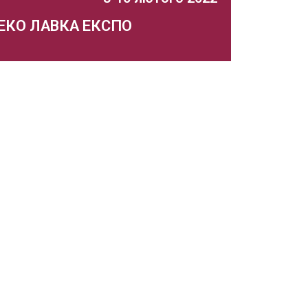
ЕКО ЛАВКА ЕКСПО
2 спеціалізована виставка-ярмарок
екологічно чистих товарів,
продуктів харчування, відповідального
споживання
Захід відбувся
Докладніше...