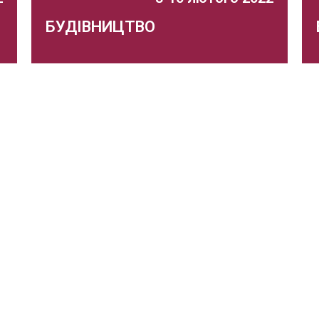
БУДІВНИЦТВО
36 спеціалізована виставка будівельних
технологій та матеріалів
я
Захід відбувся
.
Докладніше...
а – член Виставкової Федерації України –
1997 року. З 2009 року – заходи організовуються у
-Палац».